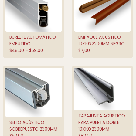
BURLETE AUTOMÁTICO
EMPAQUE ACÚSTICO
QUICK SHOP
AÑADIR AL
CARRITO
EMBUTIDO
10X10X2200MM NEGRO
$
48,00
–
$
59,00
$
7,00
TAPAJUNTA ACÚSTICO
AÑADIR AL
CARRITO
SELLO ACÚSTICO
PARA PUERTA DOBLE
AÑADIR AL
CARRITO
SOBREPUESTO 2300MM
10X10X2300MM
$
92,00
$
82,00