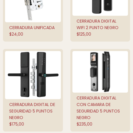
CERRADURA DIGITAL
AÑADIR AL
CARRITO
CERRADURA UNIFICADA
WIFI 2 PUNTO NEGRO
QUICK SHOP
$
24,00
$
125,00
CERRADURA DIGITAL
AÑADIR AL
CARRITO
CERRADURA DIGITAL DE
CON CAMARA DE
AÑADIR AL
CARRITO
SEGURIDAD 5 PUNTOS
SEGURIDAD 5 PUNTOS
NEGRO
NEGRO
$
175,00
$
235,00