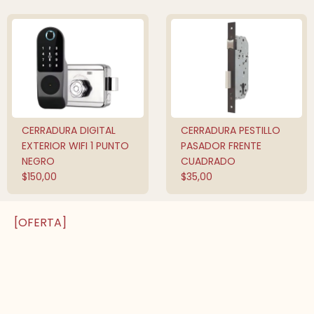
CERRADURA DIGITAL
CERRADURA PESTILLO
QUICK SHOP
AÑADIR AL
CARRITO
EXTERIOR WIFI 1 PUNTO
PASADOR FRENTE
NEGRO
CUADRADO
$
150,00
$
35,00
[OFERTA]