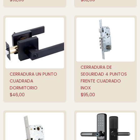
CERRADURA DE
AÑADIR AL
CARRITO
CERRADURA UN PUNTO
SEGURIDAD 4 PUNTOS
QUICK SHOP
CUADRADA
FRENTE CUADRADO
DORMITORIO
INOX
$
46,00
$
95,00