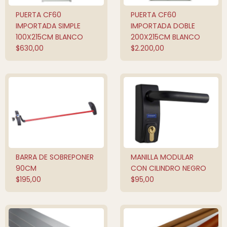
PUERTA CF60
PUERTA CF60
AÑADIR AL
AÑADIR AL
CARRITO
CARRITO
IMPORTADA SIMPLE
IMPORTADA DOBLE
100X215CM BLANCO
200X215CM BLANCO
$
630,00
$
2.200,00
BARRA DE SOBREPONER
MANILLA MODULAR
AÑADIR AL
AÑADIR AL
CARRITO
CARRITO
90CM
CON CILINDRO NEGRO
$
195,00
$
95,00