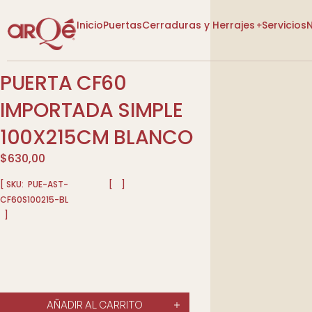
Inicio
Puertas
Cerraduras y Herrajes
Servicios
PUERTA CF60
[VER CATEGORÍAS]
[VER CATEGORÍAS]
IMPORTADA SIMPLE
100X215CM BLANCO
$
630,00
[ SKU:
PUE-AST-
[
]
CF60S100215-BL
Lo Nuevo
]
Lo Nuevo
Diseño P
Descuentos
Descuentos
Tienda
Tienda
Más Vendidos
Más Vendidos
AÑADIR AL CARRITO