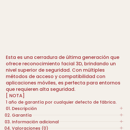
Esta es una cerradura de última generación que
ofrece reconocimiento facial 3D, brindando un
nivel superior de seguridad. Con múltiples
métodos de acceso y compatibilidad con
aplicaciones móviles, es perfecta para entornos
que requieren alta seguridad.
[ NOTA]
1 año de garantía por cualquier defecto de fábrica.
Descripción
Garantía
Cerradura digital. Métodos de apertura:
Información adicional
Huella digital en ambos lados, tarjeta IC,
1 año de garantía por cualquier defecto de
Valoraciones (0)