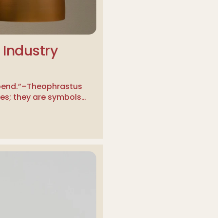
 Industry
spend.”–Theophrastus
ces; they are symbols…