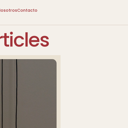
Nosotros
Contacto
ticles
ersonalizado
Puertas Seguras
Diseño Personalizado
Puertas Se