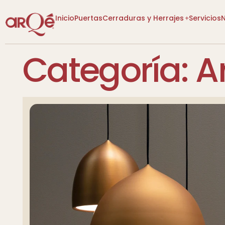
Inicio
Puertas
Cerraduras y Herrajes
Servicios
Categoría:
Ar
[VER CATEGORÍAS]
[VER CATEGORÍAS]
Lo Nuevo
Lo Nuevo
Diseño P
Descuentos
Descuentos
Tienda
Tienda
Más Vendidos
Más Vendidos