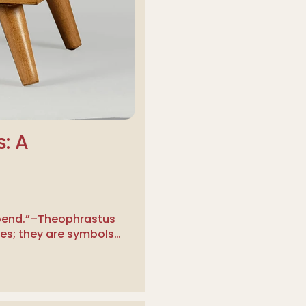
: A
spend.”–Theophrastus
ces; they are symbols…