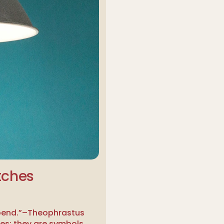
tches
spend.”–Theophrastus
ces; they are symbols…