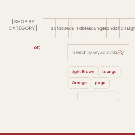
[SHOP BY
CATEGORY]
Sofas
Beds
Tables
Lounges
Stands
Chairs
Lig
or;
Light Brown
Lounge
Orange
page