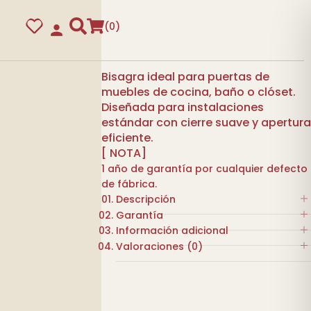
0
Bisagra ideal para puertas de
muebles de cocina, baño o clóset.
Diseñada para instalaciones
estándar con cierre suave y apertura
eficiente.
[ NOTA]
1 año de garantía por cualquier defecto
de fábrica.
Descripción
Garantía
Bisagrapara mueble.
guras
Información adicional
1 año de garantía por cualquier
Valoraciones (0)
defecto de fábrica.
Fabricada: Acero inoxidable.
COLOR
NIQUELADO
No hay valoraciones aún.
Acabado: Niquel satinado.
Tipo codo recto.
MARCA
HERRAYMA
Ángulo de apertura de 105°.
Sé el primero en valorar “BISAGRA