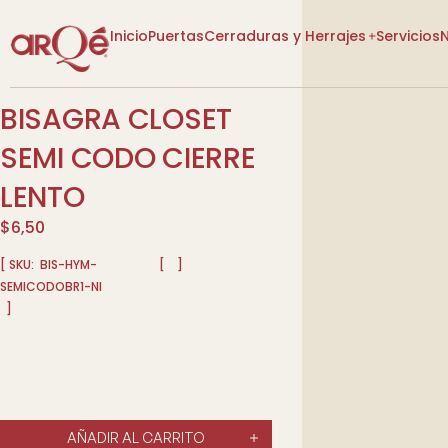
Inicio
Puertas
Cerraduras y Herrajes
Servicios
BISAGRA CLOSET
[VER CATEGORÍAS]
[VER CATEGORÍAS]
SEMI CODO CIERRE
LENTO
$
6,50
[ SKU:
BIS-HYM-
[
]
SEMICODOBR1-NI
Lo Nuevo
]
Lo Nuevo
Diseño P
Descuentos
Descuentos
Tienda
Tienda
Más Vendidos
Más Vendidos
AÑADIR AL CARRITO