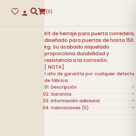
0
Kit de herraje para puerta corredera,
diseñado para puertas de hasta 150
kg. Su acabado niquelado
proporciona durabilidad y
resistencia a la corrosión.
[ NOTA]
1 año de garantía por cualquier defecto
de fábrica.
Descripción
Garantía
Kit herrajes para corredera.
Información adicional
guras
Material: Acero. Acabado:
1 año de garantía por cualquier
Valoraciones (0)
Niquelado.
defecto de fábrica.
COLOR
NIQUELADO
Componentes:Dos soportes de
No hay valoraciones aún.
rodamiento, topes de final de
MARCA
ESTEBRO
recorrido, guía inferior y
Sé el primero en valorar “KIT