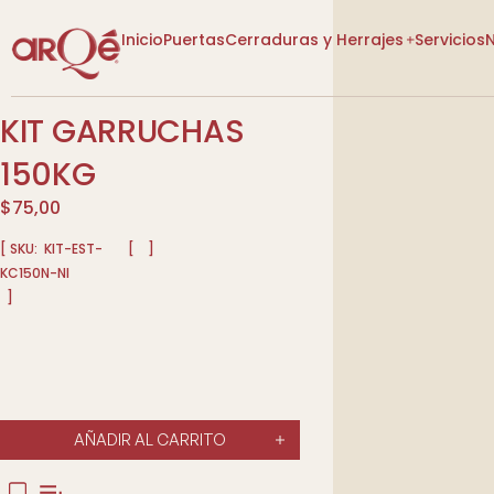
Inicio
Puertas
Cerraduras y Herrajes
Servicios
KIT GARRUCHAS
[VER CATEGORÍAS]
[VER CATEGORÍAS]
150KG
$
75,00
[ SKU:
KIT-EST-
[
]
KC150N-NI
]
Lo Nuevo
Lo Nuevo
Diseño P
Descuentos
Descuentos
Tienda
Tienda
Más Vendidos
Más Vendidos
AÑADIR AL CARRITO