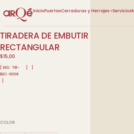
Inicio
Puertas
Cerraduras y Herrajes
Servicios
TIRADERA DE EMBUTIR
[VER CATEGORÍAS]
[VER CATEGORÍAS]
RECTANGULAR
$
15,00
[ SKU:
TIR-
[
]
BEC-9008
]
Lo Nuevo
Lo Nuevo
Diseño P
Descuentos
Descuentos
Tienda
Tienda
Más Vendidos
Más Vendidos
COLOR