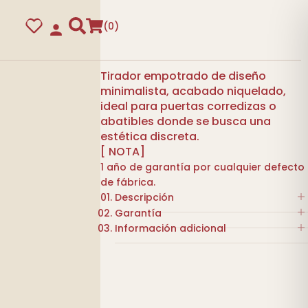
0
Tirador empotrado de diseño
minimalista, acabado niquelado,
ideal para puertas corredizas o
abatibles donde se busca una
estética discreta.​
[ NOTA]
1 año de garantía por cualquier defecto
de fábrica.
Descripción
Garantía
Tiradea de embutir. Material:
guras
Información adicional
Acero inoxidable
1 año de garantía por cualquier
Acabado: Níquel satinado
defecto de fábrica.
NEGRO,
COLOR
Dimensiones: 150 x 50 mm
NIQUELADO
Aplicación: Puertas de interior
Sistema de montaje: Fijación
MARCA
BECUSA