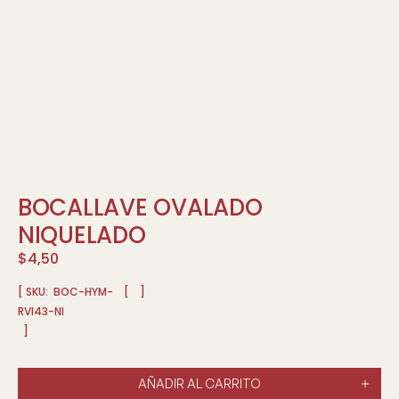
BOCALLAVE OVALADO
NIQUELADO
$
4,50
[ SKU:
BOC-HYM-
[
]
RVI43-NI
]
AÑADIR AL CARRITO