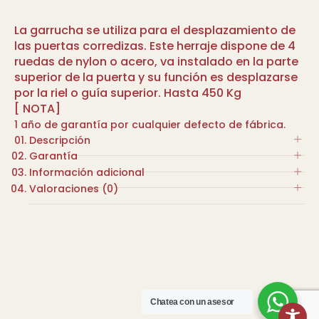
La garrucha se utiliza para el desplazamiento de
las puertas corredizas. Este herraje dispone de 4
ruedas de nylon o acero, va instalado en la parte
superior de la puerta y su función es desplazarse
por la riel o guía superior. Hasta 450 Kg
[ NOTA]
1 año de garantía por cualquier defecto de fábrica.
Descripción
Garantía
Guía inferior para puerta corredera.
Información adicional
Material:Acero inoxidale.
1 año de garantía por cualquier defecto de
Valoraciones (0)
Color: Negro.
fábrica.
COLOR
Dimensiones: 80 x 20 x 15 mm.
No hay valoraciones aún.
Compatibilidad: Puertas de madera o vidrio.
INOX, NYLON
Fijación: Tornillos.
Sé el primero en valorar “GARRUCHAS U60”
MARCA
Tu dirección de correo electrónico no será
ESTEBRO
publicada.
Chatea con un asesor
Los campos obligatorios están marcados con
*