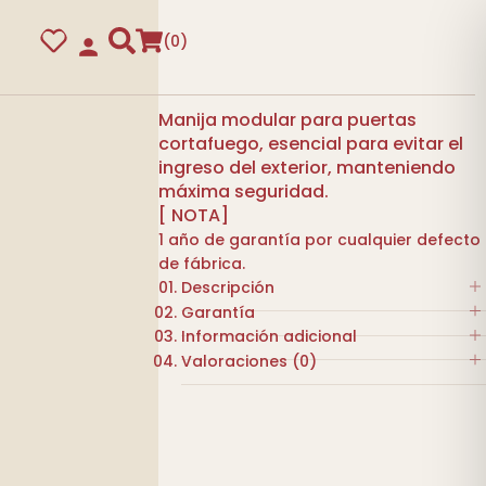
0
Manija modular para puertas
cortafuego, esencial para evitar el
ingreso del exterior, manteniendo
máxima seguridad.
[ NOTA]
1 año de garantía por cualquier defecto
de fábrica.
Descripción
Garantía
Manija europerfil cortafuego.
Información adicional
Fabricada en: aleación de zinc.
1 año de garantía por cualquier
guras
Valoraciones (0)
Acabado: Acero inoxidable.
defecto de fábrica.
INOX,
COLOR
Resistencia 120 minutos.
No hay valoraciones aún.
NEGRO
Certificado UNE-EN23802.
Sé el primero en valorar “MANILLA
MARCA
TESA
POMO FIJA”