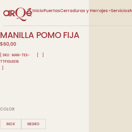
Inicio
Puertas
Cerraduras y Herrajes
Servicios
MANILLA POMO FIJA
[VER CATEGORÍAS]
[VER CATEGORÍAS]
$
60,00
[ SKU:
MAN-TES-
[
]
TTF10UIS16
]
Lo Nuevo
Lo Nuevo
Diseño P
Descuentos
Descuentos
Tienda
Tienda
Más Vendidos
COLOR
Más Vendidos
INOX
NEGRO