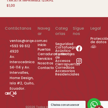
TARJETA IMPRIMIBLE 125KHZ
AÑADIR AL CARRITO
$
1,00
Contáctanos
Naveg
Categ
Sígue
Legal
ar
orías
nos
Protecció
ventas@arqe.com.ec
de datos
Seguridad
Inicio
+593 99 612
Cortafuego
Puertas
Acústico
4920
Cerraduras y Herrajes
Control
Av.
de
Servicios
Accesos
Interoceánica
Nosotros
Cierrapuertas
S4-114 y Av.
Corredizas
Contacto
Accesorios
Intervalles,
Residenciales
Home Design,
Isla #2, Quito,
Ecuador.
Chatea con un asesor
©2026 Todos los derechos reservados