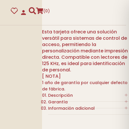
0
Esta tarjeta ofrece una solución
versátil para sistemas de control de
acceso, permitiendo la
personalización mediante impresión
directa. Compatible con lectores de
125 KHz, es ideal para identificación
de personal.
[ NOTA]
1 año de garantía por cualquier defecto
de fábrica.
guras
Descripción
Garantía
Tarjeta. Frecuencia: 125 KHz.
Información adicional
Tipo: RFID pasivo.
1 año de garantía por cualquier
Material: PVC blanco
defecto de fábrica.
COLOR
BLANCO
imprimible.