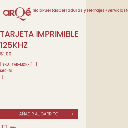
Inicio
Puertas
Cerraduras y Herrajes
Servicios
TARJETA IMPRIMIBLE
[VER CATEGORÍAS]
[VER CATEGORÍAS]
125KHZ
$
1,00
[ SKU:
TAR-MDK-
[
]
S60-BL
]
Lo Nuevo
Lo Nuevo
Diseño P
Descuentos
Descuentos
Tienda
Tienda
Más Vendidos
Más Vendidos
AÑADIR AL CARRITO