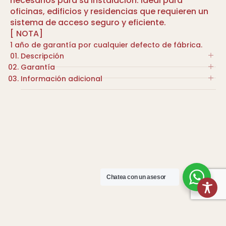
necesarios para su instalación. Ideal para
oficinas, edificios y residencias que requieren un
sistema de acceso seguro y eficiente.
[ NOTA]
1 año de garantía por cualquier defecto de fábrica.
Descripción
Garantía
Teclado. Lectora de tarjetas EM y MF con
Información adicional
capacidad para 1000 usuarios.
1 año de garantía por cualquier defecto de
Compatibilidad con app: Tuya Smart.
fábrica.
COLOR
Cerradura electromagnética de 300LB o
600LB.
NEGRO
Incluye 2 tarjetas de proximidad.
MARCA
KINUTEK
Chatea con un asesor
[CONTINÚA LA COMPRA]