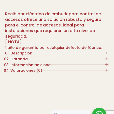
Recibidor eléctrico de embutir para control de
accesos ofrece una solución robusta y segura
para el control de accesos, ideal para
instalaciones que requieren un alto nivel de
seguridad.
[ NOTA]
1 año de garantía por cualquier defecto de fábrica.
Descripción
Garantía
Recibidor eléctrico. Fabricado en acero
Información adicional
niquelado. Diseñado para puertas de
1 año de garantía por cualquier defecto de
Valoraciones (0)
acceso controlado. Permite la liberación de
fábrica.
COLOR
la cerradura mediante señal eléctrica.
No hay valoraciones aún.
Voltaje estándar: 12V DC. Uso recomendado
NIQUELADO
en puertas de madera o metálicas.
Sé el primero en valorar “RECIBIDOR ELECTRICO
MARCA
AUTOMATICO CON DESBLOQUEO FRENTE LARGO P.
MADERA – BULONES”
TESA
Tu dirección de correo electrónico no será