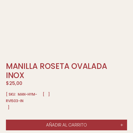
MANILLA ROSETA OVALADA
INOX
$
25,00
[ SKU:
MAN-HYM-
[
]
RVI503-IN
]
AÑADIR AL CARRITO