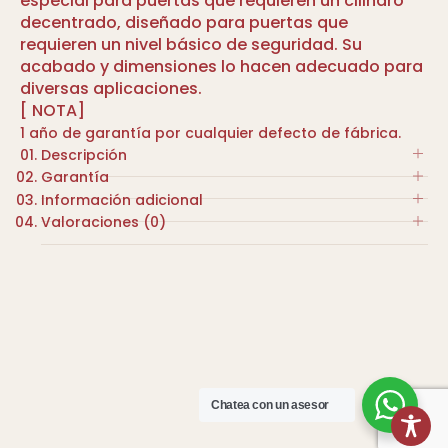
especial para puertas que requieren un cilindro
decentrado, diseñado para puertas que
requieren un nivel básico de seguridad. Su
acabado y dimensiones lo hacen adecuado para
diversas aplicaciones.
[ NOTA]
1 año de garantía por cualquier defecto de fábrica.
Descripción
Garantía
Cilindro europerfil excentrico.
Información adicional
Dimensiones: 40 mm (exterior) x 60 mm
1 año de garantía por cualquier defecto de
Valoraciones (0)
(interior).
fábrica.
COLOR
Leva: R15.
No hay valoraciones aún.
Acabado: Niquelado.
NIQUELADO
Incluye: 3 llaves.
Sé el primero en valorar “CILINDRO EXCENTRICO
Aplicación: Puertas de madera o metálicas.
MARCA
LLAVE-BOTON 4-6CM NIQUELADO”
Compatibilidad: Cerraduras europerfil.
TESA
Tu dirección de correo electrónico no será
publicada.
Chatea con un asesor
Los campos obligatorios están marcados con
*
Nombre
*