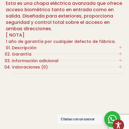
Esta es una chapa eléctrica avanzada que ofrece
acceso biométrico tanto en entrada como en
salida. Diseñada para exteriores, proporciona
seguridad y control total sobre el acceso en
ambas direcciones.
[ NOTA]
1 año de garantía por cualquier defecto de fábrica.
Descripción
Garantía
Cerradura digital. Métodos de apertura:
Información adicional
Huella digital en ambos lados, tarjeta IC,
1 año de garantía por cualquier defecto de
Valoraciones (0)
código PIN, llave mecánica y aplicación
fábrica.
COLOR
móvil.
No hay valoraciones aún.
Compatibilidad con app: Tuya Smart.
NEGRO
Material: Aleación de aluminio.
Sé el primero en valorar “CERRADURA DIGITAL
Alimentación: 4 baterías AA.
MARCA
EXTERIOR WIFI 1 PUNTO TECLADO INTERIOR NEGRO”
Indicador de batería baja.
MAADOK
Tu dirección de correo electrónico no será
Resistencia al agua: IP65.
publicada.
Chatea con un asesor
Los campos obligatorios están marcados con
*