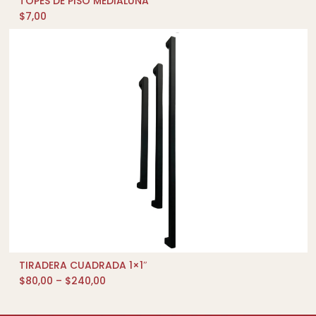
TOPES DE PISO MEDIALUNA
QUICK SHOP
$
7,00
TIRADERA CUADRADA 1×1″
QUICK SHOP
$
80,00
–
$
240,00