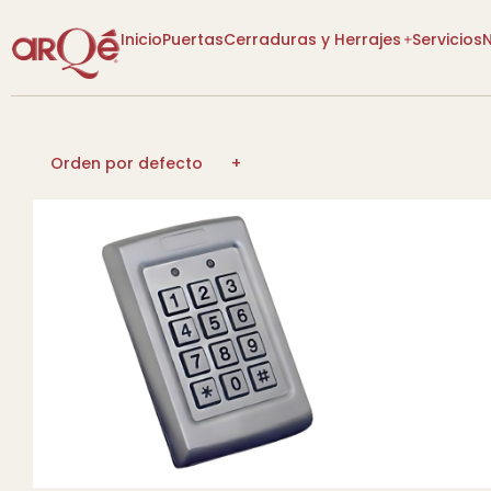
Inicio
Puertas
Cerraduras y Herrajes
Servicios
[VER CATEGORÍAS]
[VER CATEGORÍAS]
Orden por defecto
Lo Nuevo
Lo Nuevo
Diseño P
Descuentos
Descuentos
Tienda
Tienda
Más Vendidos
Más Vendidos