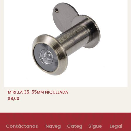
MIRILLA 35-55MM NIQUELADA
AÑADIR AL CARRITO
$
8,00
Contáctanos
Naveg
Categ
Sígue
Legal